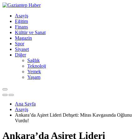
Asayiş
Eğitim
Finans
Kültür ve Sanat
Magazin
Spor
Siyaset
Diğer
Sağlık
Teknoloji
Yemek
Yaşam
Ana Sayfa
Asayiş
Ankara’da Aşiret Lideri Dehşeti: Miras Kavgasında Oğlunu
Vurdu!
Ankara’da Aşiret Lideri