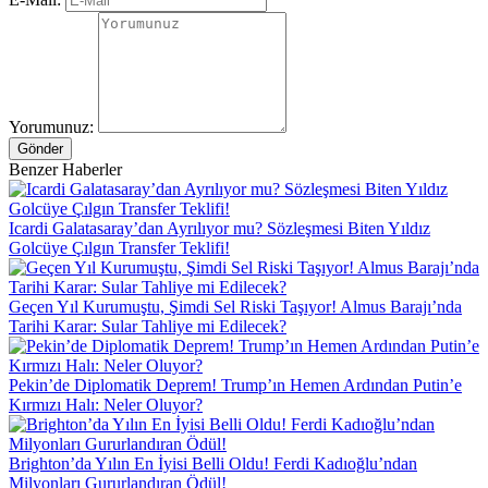
Yorumunuz:
Gönder
Benzer Haberler
Icardi Galatasaray’dan Ayrılıyor mu? Sözleşmesi Biten Yıldız
Golcüye Çılgın Transfer Teklifi!
Geçen Yıl Kurumuştu, Şimdi Sel Riski Taşıyor! Almus Barajı’nda
Tarihi Karar: Sular Tahliye mi Edilecek?
Pekin’de Diplomatik Deprem! Trump’ın Hemen Ardından Putin’e
Kırmızı Halı: Neler Oluyor?
Brighton’da Yılın En İyisi Belli Oldu! Ferdi Kadıoğlu’ndan
Milyonları Gururlandıran Ödül!