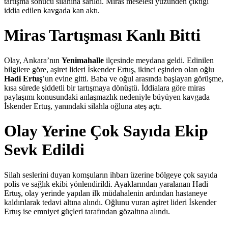
tartışma sonucu silahına sarıldı. Miras meselesi yüzünden çıktığı
iddia edilen kavgada kan aktı.
Miras Tartışması Kanlı Bitti
Olay, Ankara’nın
Yenimahalle
ilçesinde meydana geldi. Edinilen
bilgilere göre, aşiret lideri İskender Ertuş, ikinci eşinden olan oğlu
Hadi Ertuş
’un evine gitti. Baba ve oğul arasında başlayan görüşme,
kısa sürede şiddetli bir tartışmaya dönüştü. İddialara göre miras
paylaşımı konusundaki anlaşmazlık nedeniyle büyüyen kavgada
İskender Ertuş, yanındaki silahla oğluna ateş açtı.
Olay Yerine Çok Sayıda Ekip
Sevk Edildi
Silah seslerini duyan komşuların ihbarı üzerine bölgeye çok sayıda
polis ve sağlık ekibi yönlendirildi. Ayaklarından yaralanan Hadi
Ertuş, olay yerinde yapılan ilk müdahalenin ardından hastaneye
kaldırılarak tedavi altına alındı. Oğlunu vuran aşiret lideri İskender
Ertuş ise emniyet güçleri tarafından gözaltına alındı.