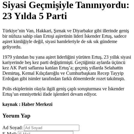
Siyasi Geçmişiyle Tanınıyordu:
23 Yılda 5 Parti
Türkiye’nin Van, Hakkari, Şırnak ve Diyarbakır gibi illerinde geniş
bir nüfuza sahip olan Ertoşi aşiretinin lideri İskender Ertuş, sadece
aşiret kimliğiyle değil, siyasi hamleleriyle de sık sık gündeme
geliyordu.
1979 yılından bu yana aşiret liderliğini yürüten Ertuş, 23 yıllık siyasi
kariyerinde beş kez parti değiştirmişti. Geçtiğimiz aylarda üçüncü
kez AK Parti saflarına katılan Ertuş’a; geçmiş yıllarda Selahattin
Demirtaş, Kemal Kılıçdaroğlu ve Cumhurbaşkanı Recep Tayyip
Erdoğan gibi isimler tarafından farklı dönemlerde rozet takılmıştı.
Polis ekiplerinin olayla ilgili geniş çaplı soruşturması ve İskender
Ertuş’un emniyetteki ifade işlemleri devam ediyor.
kaynak : Haber Merkezi
Yorum Yap
Ad Soyad:
E-Mail: