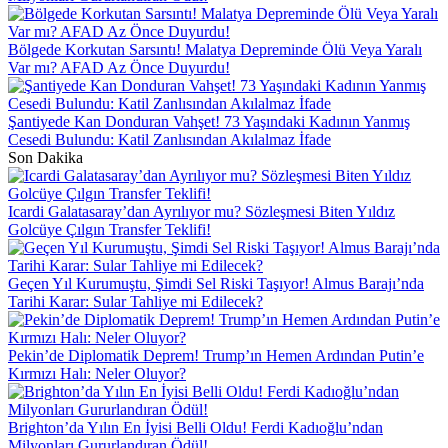
Bölgede Korkutan Sarsıntı! Malatya Depreminde Ölü Veya Yaralı
Var mı? AFAD Az Önce Duyurdu!
Şantiyede Kan Donduran Vahşet! 73 Yaşındaki Kadının Yanmış
Cesedi Bulundu: Katil Zanlısından Akılalmaz İfade
Son Dakika
Icardi Galatasaray’dan Ayrılıyor mu? Sözleşmesi Biten Yıldız
Golcüye Çılgın Transfer Teklifi!
Geçen Yıl Kurumuştu, Şimdi Sel Riski Taşıyor! Almus Barajı’nda
Tarihi Karar: Sular Tahliye mi Edilecek?
Pekin’de Diplomatik Deprem! Trump’ın Hemen Ardından Putin’e
Kırmızı Halı: Neler Oluyor?
Brighton’da Yılın En İyisi Belli Oldu! Ferdi Kadıoğlu’ndan
Milyonları Gururlandıran Ödül!