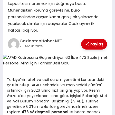
kapasitesini artırmak için düğmeye bastı.
Mühendisten koruma görevlisine, büro
MAGAZIN
personelinden aşçıya kadar geniş bir yelpazede
yapılacak alımlar için başvurular Ocak ayının ilk
haftası başlıyor.
SPOR
GaziantepHaber.NET
Paylaş
26 Aralık 2025
SIYASET
DIĞER
Türkiye’nin afet ve acil durum yönetimi konusundaki
çatı kuruluşu AFAD, sahadaki ve merkezdeki gücünü
artırmak için 2026 yılına hızlı bir giriş yapıyor. Resmi
Gazete’de yayımlanan ilana göre, İçişleri Bakanlığı Afet
ve Acil Durum Yönetimi Başkanlığı (AFAD), Türkiye
genelinde 60’tan fazla ilde görevlendirilmek üzere
toplam
473 sözleşmeli personel
istihdam edecek.