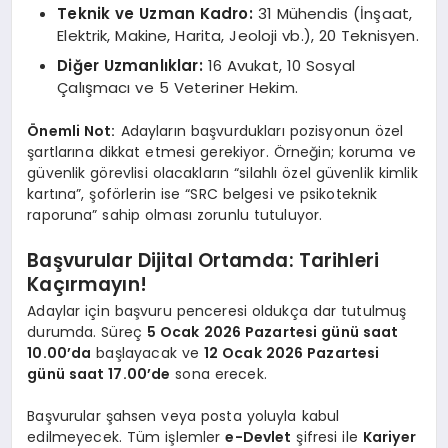
Teknik ve Uzman Kadro:
31 Mühendis (İnşaat,
Elektrik, Makine, Harita, Jeoloji vb.), 20 Teknisyen.
Diğer Uzmanlıklar:
16 Avukat, 10 Sosyal
Çalışmacı ve 5 Veteriner Hekim.
Önemli Not:
Adayların başvurdukları pozisyonun özel
şartlarına dikkat etmesi gerekiyor. Örneğin; koruma ve
güvenlik görevlisi olacakların “silahlı özel güvenlik kimlik
kartına”, şoförlerin ise “SRC belgesi ve psikoteknik
raporuna” sahip olması zorunlu tutuluyor.
Başvurular Dijital Ortamda: Tarihleri
Kaçırmayın!
Adaylar için başvuru penceresi oldukça dar tutulmuş
durumda. Süreç
5 Ocak 2026 Pazartesi günü saat
10.00’da
başlayacak ve
12 Ocak 2026 Pazartesi
günü saat 17.00’de
sona erecek.
Başvurular şahsen veya posta yoluyla kabul
edilmeyecek. Tüm işlemler
e-Devlet
şifresi ile
Kariyer