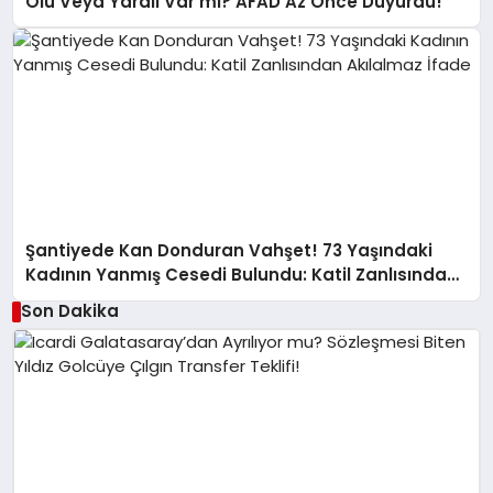
Ölü Veya Yaralı Var mı? AFAD Az Önce Duyurdu!
Şantiyede Kan Donduran Vahşet! 73 Yaşındaki
Kadının Yanmış Cesedi Bulundu: Katil Zanlısından
Akılalmaz İfade
Son Dakika