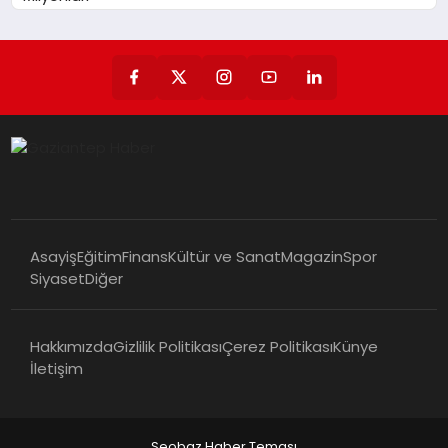
AFAD Az Önce Duyurdu!
Asayiş
Eğitim
Finans
Kültür ve Sanat
Magazin
Spor
Siyaset
Diğer
Hakkımızda
Gizlilik Politikası
Çerez Politikası
Künye
İletişim
Seobaz Haber Teması