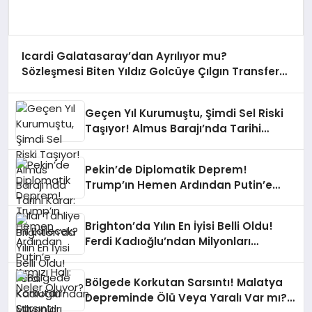
Icardi Galatasaray’dan Ayrılıyor mu?
Sözleşmesi Biten Yıldız Golcüye Çılgın Transfer
Teklifi!
Geçen Yıl Kurumuştu, Şimdi Sel Riski
Taşıyor! Almus Barajı’nda Tarihi
Karar: Sular Tahliye mi Edilecek?
Pekin’de Diplomatik Deprem!
Trump’ın Hemen Ardından Putin’e
Kırmızı Halı: Neler Oluyor?
Brighton’da Yılın En İyisi Belli Oldu!
Ferdi Kadıoğlu’ndan Milyonları
Gururlandıran Ödül!
Bölgede Korkutan Sarsıntı! Malatya
Depreminde Ölü Veya Yaralı Var mı?