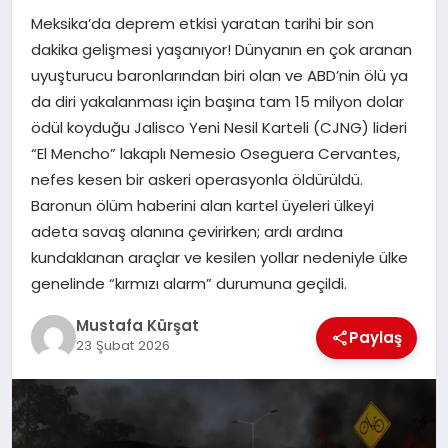
Meksika’da deprem etkisi yaratan tarihi bir son
MAGAZIN
dakika gelişmesi yaşanıyor! Dünyanın en çok aranan
uyuşturucu baronlarından biri olan ve ABD’nin ölü ya
da diri yakalanması için başına tam 15 milyon dolar
SPOR
ödül koyduğu Jalisco Yeni Nesil Karteli (CJNG) lideri
“El Mencho” lakaplı Nemesio Oseguera Cervantes,
nefes kesen bir askeri operasyonla öldürüldü.
SIYASET
Baronun ölüm haberini alan kartel üyeleri ülkeyi
adeta savaş alanına çevirirken; ardı ardına
kundaklanan araçlar ve kesilen yollar nedeniyle ülke
DIĞER
genelinde “kırmızı alarm” durumuna geçildi.
Mustafa Kürşat
Paylaş
23 Şubat 2026