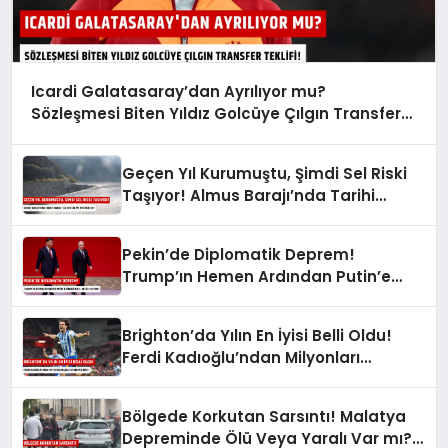
Icardi Galatasaray’dan Ayrılıyor mu?
Sözleşmesi Biten Yıldız Golcüye Çılgın Transfer
Teklifi!
Geçen Yıl Kurumuştu, Şimdi Sel Riski
Taşıyor! Almus Barajı’nda Tarihi
Karar: Sular Tahliye mi Edilecek?
Pekin’de Diplomatik Deprem!
Trump’ın Hemen Ardından Putin’e
Kırmızı Halı: Neler Oluyor?
Brighton’da Yılın En İyisi Belli Oldu!
Ferdi Kadıoğlu’ndan Milyonları
Gururlandıran Ödül!
Bölgede Korkutan Sarsıntı! Malatya
Depreminde Ölü Veya Yaralı Var mı?