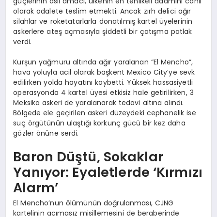
güçlerinin asıl amacı, ülkenin en tehlikeli adamını canlı
olarak adalete teslim etmekti. Ancak zırh delici ağır
silahlar ve roketatarlarla donatılmış kartel üyelerinin
askerlere ateş açmasıyla şiddetli bir çatışma patlak
verdi.
Kurşun yağmuru altında ağır yaralanan “El Mencho”,
hava yoluyla acil olarak başkent Mexico City’ye sevk
edilirken yolda hayatını kaybetti. Yüksek hassasiyetli
operasyonda 4 kartel üyesi etkisiz hale getirilirken, 3
Meksika askeri de yaralanarak tedavi altına alındı.
Bölgede ele geçirilen askeri düzeydeki cephanelik ise
suç örgütünün ulaştığı korkunç gücü bir kez daha
gözler önüne serdi.
Baron Düştü, Sokaklar
Yanıyor: Eyaletlerde ‘Kırmızı
Alarm’
El Mencho’nun ölümünün doğrulanması, CJNG
kartelinin acımasız misillemesini de beraberinde