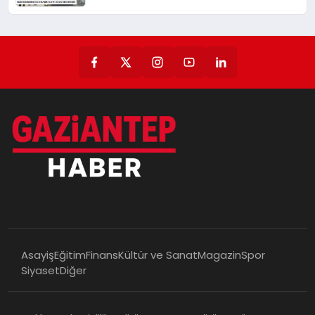
AFAD Az Önce Duyurdu!
Asayiş
Eğitim
Finans
Kültür ve Sanat
Magazin
Spor
Siyaset
Diğer