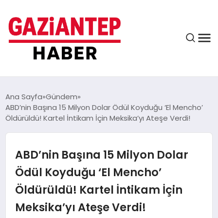
ASAYIŞ
Ana Sayfa
Gündem
ABD’nin Başına 15 Milyon Dolar Ödül Koyduğu ‘El Mencho’
Öldürüldü! Kartel İntikam İçin Meksika’yı Ateşe Verdi!
EĞITIM
ABD’nin Başına 15 Milyon Dolar
FINANS
Ödül Koyduğu ‘El Mencho’
Öldürüldü! Kartel İntikam İçin
KÜLTÜR VE SANAT
Meksika’yı Ateşe Verdi!