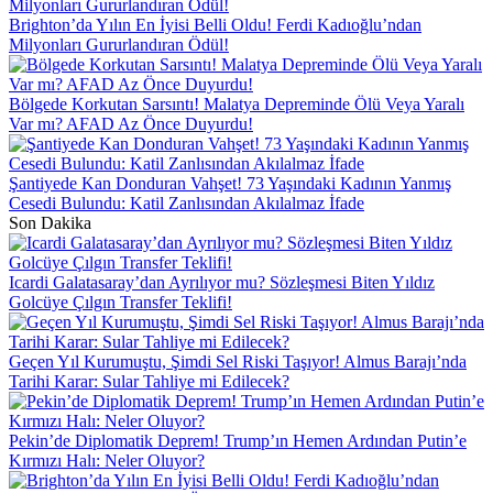
Brighton’da Yılın En İyisi Belli Oldu! Ferdi Kadıoğlu’ndan
Milyonları Gururlandıran Ödül!
Bölgede Korkutan Sarsıntı! Malatya Depreminde Ölü Veya Yaralı
Var mı? AFAD Az Önce Duyurdu!
Şantiyede Kan Donduran Vahşet! 73 Yaşındaki Kadının Yanmış
Cesedi Bulundu: Katil Zanlısından Akılalmaz İfade
Son Dakika
Icardi Galatasaray’dan Ayrılıyor mu? Sözleşmesi Biten Yıldız
Golcüye Çılgın Transfer Teklifi!
Geçen Yıl Kurumuştu, Şimdi Sel Riski Taşıyor! Almus Barajı’nda
Tarihi Karar: Sular Tahliye mi Edilecek?
Pekin’de Diplomatik Deprem! Trump’ın Hemen Ardından Putin’e
Kırmızı Halı: Neler Oluyor?