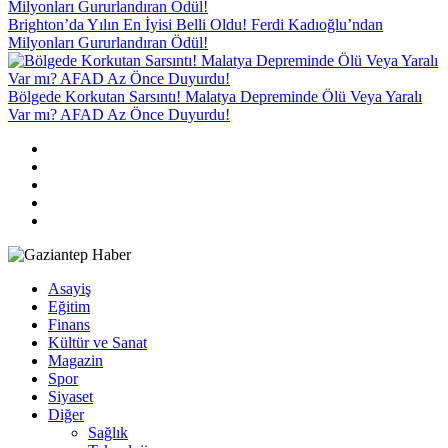
Brighton’da Yılın En İyisi Belli Oldu! Ferdi Kadıoğlu’ndan
Milyonları Gururlandıran Ödül!
Bölgede Korkutan Sarsıntı! Malatya Depreminde Ölü Veya Yaralı
Var mı? AFAD Az Önce Duyurdu!
Asayiş
Eğitim
Finans
Kültür ve Sanat
Magazin
Spor
Siyaset
Diğer
Sağlık