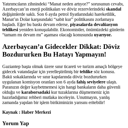
Yatırımcıların zihnindeki “Manat neden artıyor?” sorusunun cevabı,
Azerbaycan’ın enerji politikaları ve döviz rezervlerindeki
skandal
değişimlerde saklı. Son 6 ayda petrol fiyatlarındaki hareketlilik,
Manat’ın Dolar karşısındaki “sabit kur” politikasını zorlamaya
başladı. Eğer bu baskı devam ederse,
piyasalarda devalüasyon
tehlikesi
yeniden konuşulabilir. Ekonomistler, önümüzdeki günlerin
“tamam mı devam mı” aşaması olacağı konusunda
uyarıyor.
Azerbaycan’a Gidecekler Dikkat: Döviz
Bozdururken Bu Hatayı Yapmayın!
Gaziantep başta olmak üzere sınır ticareti ve turizm amaçlı bölgeye
gidecek vatandaşlar için yerelleştirilmiş bir
tehlike
söz konusu.
Bakü sokaklarında ve sınır kapılarında döviz bozdururken
uygulanan komisyon oranları son 6 ayda
fahiş seviyelere
ulaştı.
Paranızın değer kaybetmemesi için hangi bankaların daha güvenli
olduğu ve
karaborsadaki
kur tuzaklarına düşmemeniz için
hazırladığımız rehberi mutlaka inceleyin. Unutmayın, yanlış
zamanda yapılan bir işlem birikiminizin yarısını eritebilir!
Kaynak : Haber Merkezi
Yorum Yap