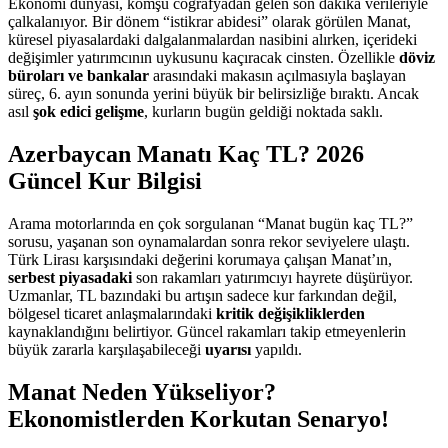
Ekonomi dünyası, komşu coğrafyadan gelen son dakika verileriyle
çalkalanıyor. Bir dönem “istikrar abidesi” olarak görülen Manat,
küresel piyasalardaki dalgalanmalardan nasibini alırken, içerideki
değişimler yatırımcının uykusunu kaçıracak cinsten. Özellikle
döviz
büroları ve bankalar
arasındaki makasın açılmasıyla başlayan
süreç, 6. ayın sonunda yerini büyük bir belirsizliğe bıraktı. Ancak
asıl
şok edici gelişme
, kurların bugün geldiği noktada saklı.
Azerbaycan Manatı Kaç TL? 2026
Güncel Kur Bilgisi
Arama motorlarında en çok sorgulanan “Manat bugün kaç TL?”
sorusu, yaşanan son oynamalardan sonra rekor seviyelere ulaştı.
Türk Lirası karşısındaki değerini korumaya çalışan Manat’ın,
serbest piyasadaki
son rakamları yatırımcıyı hayrete düşürüyor.
Uzmanlar, TL bazındaki bu artışın sadece kur farkından değil,
bölgesel ticaret anlaşmalarındaki
kritik değişikliklerden
kaynaklandığını belirtiyor. Güncel rakamları takip etmeyenlerin
büyük zararla karşılaşabileceği
uyarısı
yapıldı.
Manat Neden Yükseliyor?
Ekonomistlerden Korkutan Senaryo!