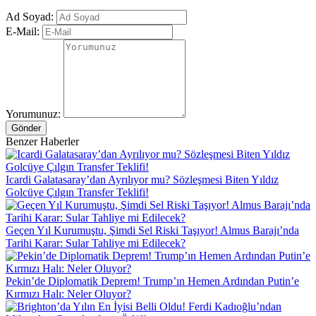
Ad Soyad:
E-Mail:
Yorumunuz:
Gönder
Benzer Haberler
Icardi Galatasaray’dan Ayrılıyor mu? Sözleşmesi Biten Yıldız
Golcüye Çılgın Transfer Teklifi!
Geçen Yıl Kurumuştu, Şimdi Sel Riski Taşıyor! Almus Barajı’nda
Tarihi Karar: Sular Tahliye mi Edilecek?
Pekin’de Diplomatik Deprem! Trump’ın Hemen Ardından Putin’e
Kırmızı Halı: Neler Oluyor?