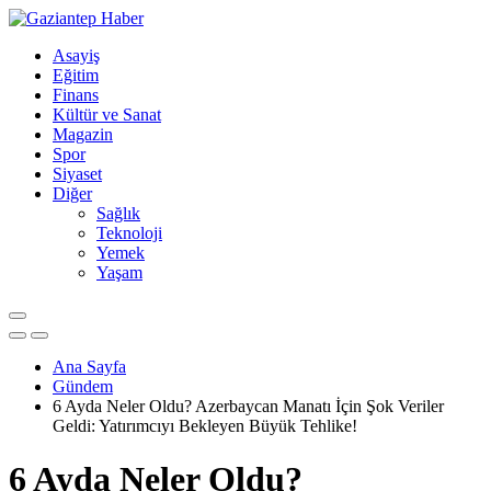
Asayiş
Eğitim
Finans
Kültür ve Sanat
Magazin
Spor
Siyaset
Diğer
Sağlık
Teknoloji
Yemek
Yaşam
Ana Sayfa
Gündem
6 Ayda Neler Oldu? Azerbaycan Manatı İçin Şok Veriler
Geldi: Yatırımcıyı Bekleyen Büyük Tehlike!
6 Ayda Neler Oldu?