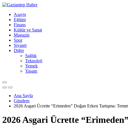
Asayiş
Eğitim
Finans
Kültür ve Sanat
Magazin
Spor
Siyaset
Diğer
Sağlık
Teknoloji
Yemek
Yaşam
Ana Sayfa
Gündem
2026 Asgari Ücrette “Erimeden” Doğan Erken Tartışma: Tem
2026 Asgari Ücrette “Erimede