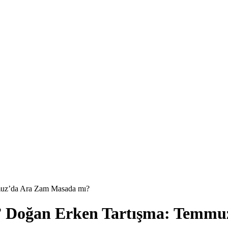
muz’da Ara Zam Masada mı?
n” Doğan Erken Tartışma: Temm