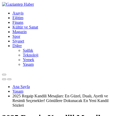
Asayiş
Eğitim
Finans
Kültür ve Sanat
Magazin
Spor
Siyaset
Diğer
Sağlık
Teknoloji
Yemek
Yaşam
Ana Sayfa
Yaşam
2025 Regaip Kandili Mesajları: En Güzel, Dualı, Ayetli ve
Resimli Seçenekler! Gönüllere Dokunacak En Yeni Kandil
Sözleri