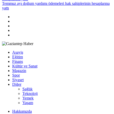
Temmuz ayı doğum yardımı ödemeleri hak sahiplerinin hesaplarına
yattı
Asayiş
Eğitim
Finans
Kültür ve Sanat
Magazin
Spor
Siyaset
Diğer
Sağlık
Teknoloji
Yemek
Yaşam
Hakkımızda