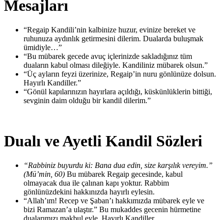
Mesajları
“Regaip Kandili’nin kalbinize huzur, evinize bereket ve
ruhunuza aydınlık getirmesini dilerim. Dualarda buluşmak
ümidiyle…”
“Bu mübarek gecede avuç içlerinizde sakladığınız tüm
duaların kabul olması dileğiyle. Kandiliniz mübarek olsun.”
“Üç ayların feyzi üzerinize, Regaip’in nuru gönlünüze dolsun.
Hayırlı Kandiller.”
“Gönül kapılarınızın hayırlara açıldığı, küskünlüklerin bittiği,
sevginin daim olduğu bir kandil dilerim.”
Dualı ve Ayetli Kandil Sözleri
“Rabbiniz buyurdu ki: Bana dua edin, size karşılık vereyim.”
(Mü’min, 60)
Bu mübarek Regaip gecesinde, kabul
olmayacak dua ile çalınan kapı yoktur. Rabbim
gönlünüzdekini hakkınızda hayırlı eylesin.
“Allah’ım! Recep ve Şaban’ı hakkımızda mübarek eyle ve
bizi Ramazan’a ulaştır.” Bu mukaddes gecenin hürmetine
dualarımızı makbul eyle. Hayırlı Kandiller.