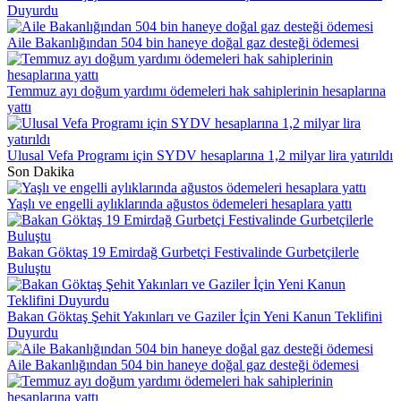
Duyurdu
Aile Bakanlığından 504 bin haneye doğal gaz desteği ödemesi
Temmuz ayı doğum yardımı ödemeleri hak sahiplerinin hesaplarına
yattı
Ulusal Vefa Programı için SYDV hesaplarına 1,2 milyar lira yatırıldı
Son Dakika
Yaşlı ve engelli aylıklarında ağustos ödemeleri hesaplara yattı
Bakan Göktaş 19 Emirdağ Gurbetçi Festivalinde Gurbetçilerle
Buluştu
Bakan Göktaş Şehit Yakınları ve Gaziler İçin Yeni Kanun Teklifini
Duyurdu
Aile Bakanlığından 504 bin haneye doğal gaz desteği ödemesi