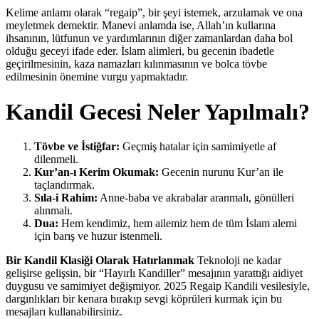
Kelime anlamı olarak “regaip”, bir şeyi istemek, arzulamak ve ona
meyletmek demektir. Manevi anlamda ise, Allah’ın kullarına
ihsanının, lütfunun ve yardımlarının diğer zamanlardan daha bol
olduğu geceyi ifade eder. İslam alimleri, bu gecenin ibadetle
geçirilmesinin, kaza namazları kılınmasının ve bolca tövbe
edilmesinin önemine vurgu yapmaktadır.
Kandil Gecesi Neler Yapılmalı?
Tövbe ve İstiğfar:
Geçmiş hatalar için samimiyetle af
dilenmeli.
Kur’an-ı Kerim Okumak:
Gecenin nurunu Kur’an ile
taçlandırmak.
Sıla-i Rahim:
Anne-baba ve akrabalar aranmalı, gönülleri
alınmalı.
Dua:
Hem kendimiz, hem ailemiz hem de tüm İslam alemi
için barış ve huzur istenmeli.
Bir Kandil Klasiği Olarak Hatırlanmak
Teknoloji ne kadar
gelişirse gelişsin, bir “Hayırlı Kandiller” mesajının yarattığı aidiyet
duygusu ve samimiyet değişmiyor. 2025 Regaip Kandili vesilesiyle,
dargınlıkları bir kenara bırakıp sevgi köprüleri kurmak için bu
mesajları kullanabilirsiniz.