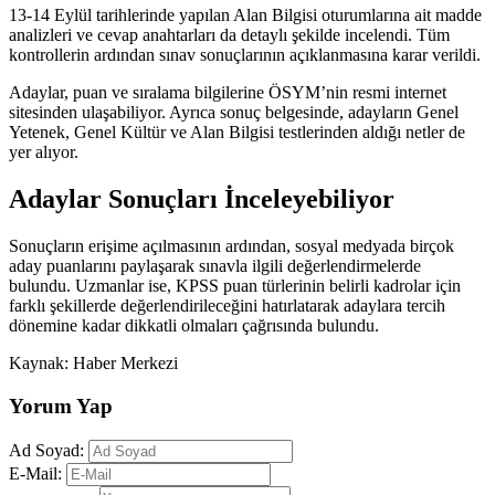
13-14 Eylül tarihlerinde yapılan Alan Bilgisi oturumlarına ait madde
analizleri ve cevap anahtarları da detaylı şekilde incelendi. Tüm
kontrollerin ardından sınav sonuçlarının açıklanmasına karar verildi.
Adaylar, puan ve sıralama bilgilerine ÖSYM’nin resmi internet
sitesinden ulaşabiliyor. Ayrıca sonuç belgesinde, adayların Genel
Yetenek, Genel Kültür ve Alan Bilgisi testlerinden aldığı netler de
yer alıyor.
Adaylar Sonuçları İnceleyebiliyor
Sonuçların erişime açılmasının ardından, sosyal medyada birçok
aday puanlarını paylaşarak sınavla ilgili değerlendirmelerde
bulundu. Uzmanlar ise, KPSS puan türlerinin belirli kadrolar için
farklı şekillerde değerlendirileceğini hatırlatarak adaylara tercih
dönemine kadar dikkatli olmaları çağrısında bulundu.
Kaynak: Haber Merkezi
Yorum Yap
Ad Soyad:
E-Mail: