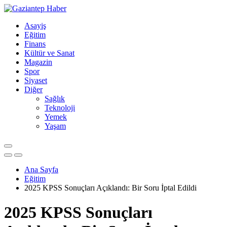
Asayiş
Eğitim
Finans
Kültür ve Sanat
Magazin
Spor
Siyaset
Diğer
Sağlık
Teknoloji
Yemek
Yaşam
Ana Sayfa
Eğitim
2025 KPSS Sonuçları Açıklandı: Bir Soru İptal Edildi
2025 KPSS Sonuçları