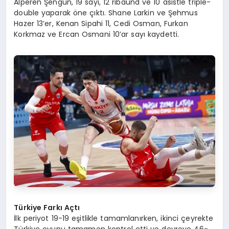
Alperen Şengün, 19 sayı, 12 ribaund ve 10 asistle triple-
double yaparak öne çıktı. Shane Larkin ve Şehmus
Hazer 13’er, Kenan Sipahi 11, Cedi Osman, Furkan
Korkmaz ve Ercan Osmani 10’ar sayı kaydetti.
Türkiye Farkı Açtı
İlk periyot 19-19 eşitlikle tamamlanırken, ikinci çeyrekte
Türkiye oyunu tamamen kontrol etti ve devreye 46-