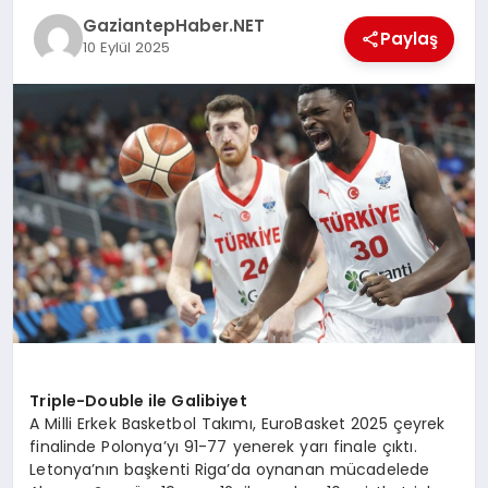
GaziantepHaber.NET
Paylaş
MAGAZIN
10 Eylül 2025
SPOR
SIYASET
DIĞER
Triple-Double ile Galibiyet
A Milli Erkek Basketbol Takımı, EuroBasket 2025 çeyrek
finalinde Polonya’yı 91-77 yenerek yarı finale çıktı.
Letonya’nın başkenti Riga’da oynanan mücadelede